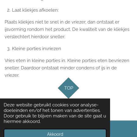
Laat kliekjes afkoelen:
Plaats kliekjes niet te snel in de vriezer, dan ontstaat er
ijsvorming rondom het product. De kwaliteit van de kliekjes
verslechtert hierdoor sneller.
Kleine porties invriezen
Vries eten in kleine porties in. Kleine porties eten bevriezen
sneller. Daardoor ontstaat minder condens of ijs in de
vriezer.
TOP
Deze website gebruikt cookies voor analyse-
© 2021 Opruimen met Astrid
doeleinden en/of het tonen van advertenties.
Door gebruik te blijven maken van de site gaat u
hiermee akkoord.
Akkoord
E-mailadres
Facebook